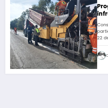
Pro
inf
Dâm
Cons
dec
parti
22 d
C