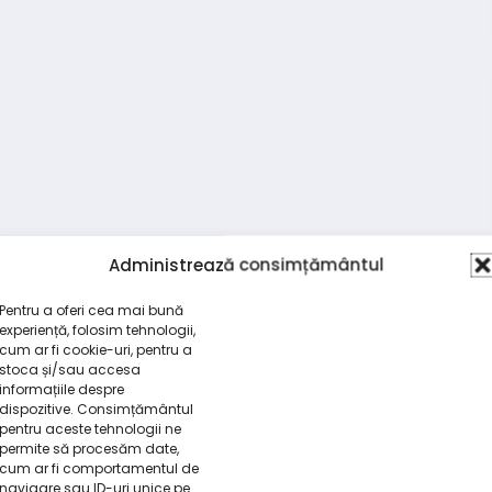
Administrează consimțământul
Pentru a oferi cea mai bună
experiență, folosim tehnologii,
cum ar fi cookie-uri, pentru a
stoca și/sau accesa
informațiile despre
dispozitive. Consimțământul
pentru aceste tehnologii ne
permite să procesăm date,
cum ar fi comportamentul de
navigare sau ID-uri unice pe