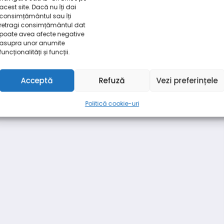
acest site. Dacă nu îți dai
consimțământul sau îți
retragi consimțământul dat
poate avea afecte negative
asupra unor anumite
funcționalități și funcții.
Acceptă
Refuză
Vezi preferințele
Politică cookie-uri