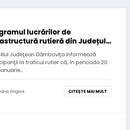
gramul lucrărilor de
rastructură rutieră din Județul
bovița, în perioada 20 – 26
iliul Judeţean Dâmboviţa informează
uarie 2025
cipanţii la traficul rutier că, în perioada 20
ianuarie…
CITEȘTE MAI MULT
ana Grigore