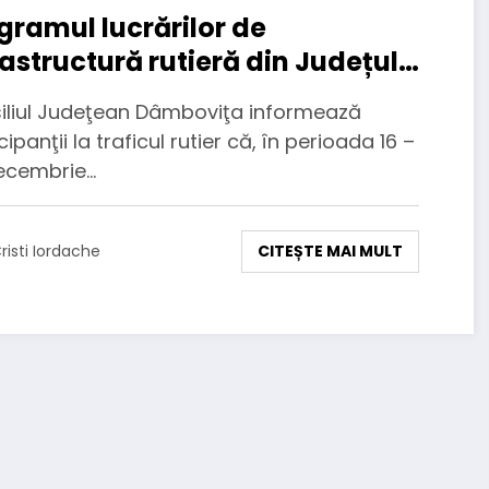
gramul lucrărilor de
rastructură rutieră din Județul
bovița, în perioada 16 – 22
iliul Judeţean Dâmboviţa informează
embrie 2024
cipanţii la traficul rutier că, în perioada 16 –
ecembrie…
CITEȘTE MAI MULT
risti Iordache