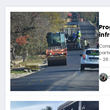
Pro
inf
Dâm
Cons
ian
parti
– 26 
O