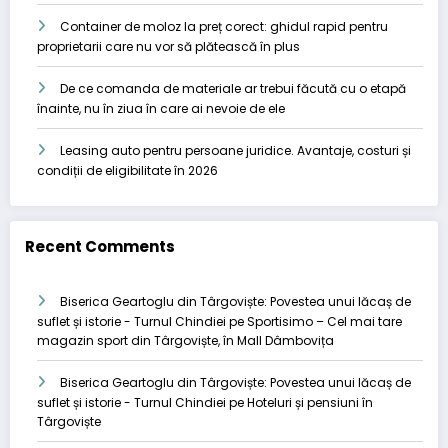
Container de moloz la preț corect: ghidul rapid pentru
proprietarii care nu vor să plătească în plus
De ce comanda de materiale ar trebui făcută cu o etapă
înainte, nu în ziua în care ai nevoie de ele
Leasing auto pentru persoane juridice. Avantaje, costuri și
condiții de eligibilitate în 2026
Recent Comments
Biserica Geartoglu din Târgoviște: Povestea unui lăcaș de
suflet și istorie - Turnul Chindiei
pe
Sportisimo – Cel mai tare
magazin sport din Târgoviște, în Mall Dâmbovița
Biserica Geartoglu din Târgoviște: Povestea unui lăcaș de
suflet și istorie - Turnul Chindiei
pe
Hoteluri și pensiuni în
Târgoviște