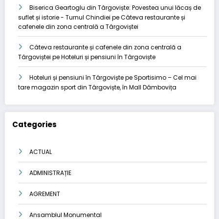
Biserica Geartoglu din Târgoviște: Povestea unui lăcaș de
suflet și istorie - Turnul Chindiei
pe
Câteva restaurante și
cafenele din zona centrală a Târgoviștei
Câteva restaurante și cafenele din zona centrală a
Târgoviștei
pe
Hoteluri și pensiuni în Târgoviște
Hoteluri și pensiuni în Târgoviște
pe
Sportisimo – Cel mai
tare magazin sport din Târgoviște, în Mall Dâmbovița
Categories
ACTUAL
ADMINISTRAȚIE
AGREMENT
Ansamblul Monumental