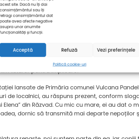
e nestăpânită, au luat și ei cu asalt potecile muntelu
acest site. Dacă nu îți dai
un aspect multicolor fotografiilor. Chiar dacă nu le
consimțământul sau îți
retragi consimțământul dat
entul la munte. Întorși la Tabăra Căprioara s-au 
poate avea afecte negative
asupra unor anumite
rgia lor inepuizabil
ă, au participat, pe echipe, la 
funcționalități și funcții.
in munți, zonele protejate, căutarea personajelo
Acceptă
Refuză
Vezi preferințele
anții au primit diplome din partea AEFC și premi
Politică cookie-uri
mim tuturor pentru implicare!
tației lansate de Primăria comunei Vulcana Pandele 
ături de localnici, au răspuns prezent, conform sloga
și Elena” din Răzvad. Cu mic cu mare, ei au dat o 
adea, dornic să transmită mai departe nepoților și
tura renaște, noi suntem parte din ea, iar copiii 