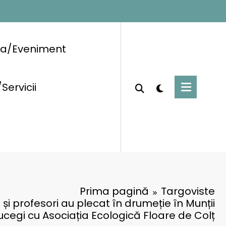
ra/Eveniment
/Servicii
Prima pagină
Targoviste
 și profesori au plecat în drumeție în Munții
ucegi cu Asociația Ecologică Floare de Colț