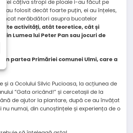
i. Cei câțiva stropi de ploaie i-au făcut pe
-au folosit decât foarte puțin, ei au înțeles,
aruncat nerăbdători asupra bucatelor
alte activități, atât teoretice, cât și
r din Lumea lui Peter Pan sau jocuri de
i din partea Primăriei comunei Ulmi, care a
și a Ocolului Silvic Pucioasa, la acțiunea de
nului ”Gata oricând!” și cercetașii de la
mână de ajutor la plantare, după ce au învățat
 nu numai, din cunoștințele și experiența de o
trebuie să înțeleagă asta!