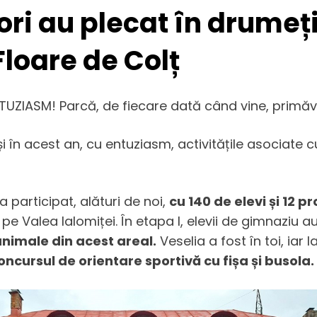
sori au plecat în drumeț
Floare de Colț
UZIASM! Parcă, de fiecare dată când vine, primăv
și în acest an, cu entuziasm, activitățile asociate
a participat, alături de noi,
cu 140 de elevi și 12 p
, pe Valea Ialomiței. În etapa I, elevii de gimnaziu 
animale din acest areal.
Veselia a fost în toi, ia
ncursul de orientare sportivă cu fișa și busola.