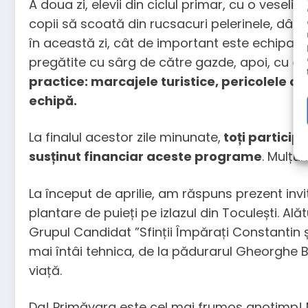
A doua zi, elevii din ciclul primar, cu o veseli
copii să scoată din rucsacuri pelerinele, dând 
în această zi, cât de important este echipam
pregătite cu sârg de către gazde, apoi, cu ene
practice: marcajele turistice, pericolele d
echipă.
La finalul acestor zile minunate,
toți particip
susținut financiar aceste programe
. Mulțu
La început de aprilie, am răspuns prezent invi
plantare de puieți pe izlazul din Toculești. Al
Grupul Candidat ”Sfinții Împărați Constantin 
mai întâi tehnica, de la pădurarul Gheorghe B
viață.
Da! Primăvara este cel mai frumos anotimp! Na