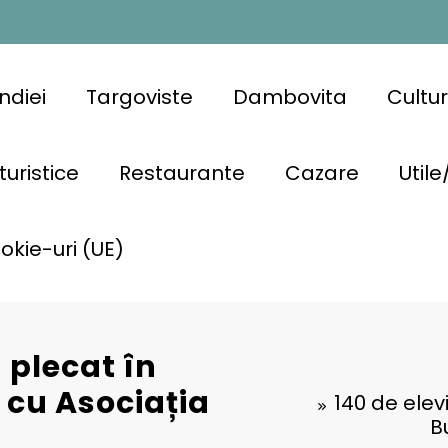
ndiei
Targoviste
Dambovita
Cultu
turistice
Restaurante
Cazare
Utile
ookie-uri (UE)
u plecat în
 cu Asociația
140 de elevi
B