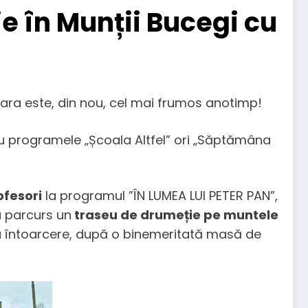
ie în Munții Bucegi cu
ara este, din nou, cel mai frumos anotimp!
 cu programele „Școala Altfel” ori „Săptămâna
rofesori
la programul ”ÎN LUMEA LUI PETER PAN”,
au parcurs un
traseu de drumeție pe muntele
r la întoarcere, după o binemeritată masă de