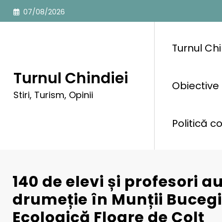
Sari
07/08/2026
la
conținut
Turnul Chi
Turnul Chindiei
Obiective 
Stiri, Turism, Opinii
Politică c
140 de elevi și profesori a
drumeție în Munții Bucegi
Ecologică Floare de Colț