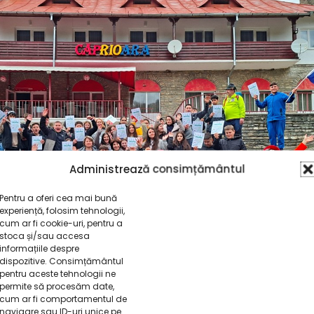
Administrează consimțământul
Pentru a oferi cea mai bună
experiență, folosim tehnologii,
cum ar fi cookie-uri, pentru a
stoca și/sau accesa
informațiile despre
dispozitive. Consimțământul
pentru aceste tehnologii ne
permite să procesăm date,
cum ar fi comportamentul de
navigare sau ID-uri unice pe