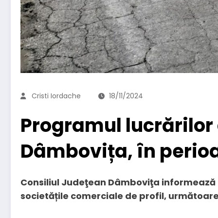
Cristi Iordache
18/11/2024
Programul lucrărilor 
Dâmbovița, în perioa
Consiliul Judeţean Dâmboviţa informează par
societățile comerciale de profil, următoarel