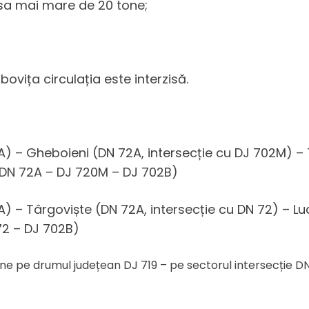
asa mai mare de 20 tone;
vița circulația este interzisă.
A) – Gheboieni (DN 72A, intersecție cu DJ 702M) – 
 (DN 72A – DJ 720M – DJ 702B)
) – Târgoviște (DN 72A, intersecție cu DN 72) – Luc
72 – DJ 702B)
e pe drumul județean DJ 719 – pe sectorul intersecție DN 7