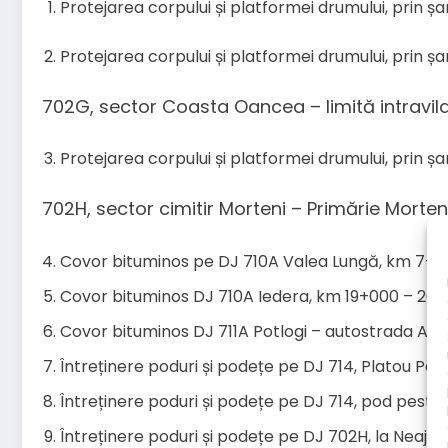
Protejarea corpului și platformei drumului, prin șa
Protejarea corpului și platformei drumului, prin șa
702G, sector Coasta Oancea – limită intravi
Protejarea corpului și platformei drumului, prin șa
702H, sector cimitir Morteni – Primărie Morte
Covor bituminos pe DJ 710A Valea Lungă, km 7+0
Covor bituminos DJ 710A Iedera, km 19+000 – 2
Covor bituminos DJ 711A Potlogi – autostrada A1
Întreținere poduri și podețe pe DJ 714, Platou Pa
Întreținere poduri și podețe pe DJ 714, pod peste 
Întreținere poduri și podețe pe DJ 702H, la Neajl