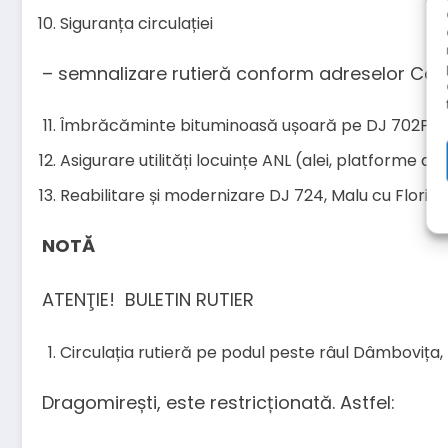
Siguranța circulației
– semnalizare rutieră conform adreselor Con
Îmbrăcăminte bituminoasă ușoară pe DJ 702P, M
Asigurare utilități locuințe ANL (alei, platforme as
Reabilitare și modernizare DJ 724, Malu cu Flori –
NOTĂ
ATENŢIE! BULETIN RUTIER
Circulația rutieră pe podul peste râul Dâmbovița,
Dragomirești, este restricționată. Astfel: