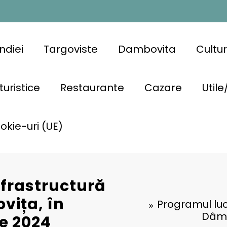
ndiei
Targoviste
Dambovita
Cultu
turistice
Restaurante
Cazare
Utile
ookie-uri (UE)
nfrastructură
vița, în
Programul lucr
Dâmb
e 2024