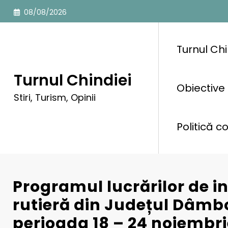
Sari
08/08/2026
la
conținut
Turnul Chi
Turnul Chindiei
Obiective 
Stiri, Turism, Opinii
Politică c
Programul lucrărilor de i
rutieră din Județul Dâmbo
perioada 18 – 24 noiembri