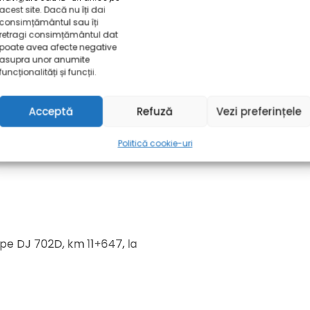
acest site. Dacă nu îți dai
consimțământul sau îți
retragi consimțământul dat
poate avea afecte negative
siliului Județean Dâmbovița
asupra unor anumite
funcționalități și funcții.
ogoșești – Geangoești
faltate)
Acceptă
Refuză
Vezi preferințele
 Pucheni
Politică cookie-uri
 pe DJ 702D, km 11+647, la