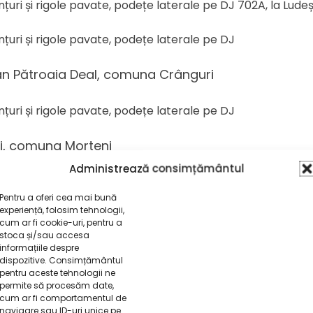
nțuri și rigole pavate, podețe laterale pe DJ 702A, la Ludeș
nțuri și rigole pavate, podețe laterale pe DJ
lan Pătroaia Deal, comuna Crânguri
nțuri și rigole pavate, podețe laterale pe DJ
ni, comuna Morteni
Administrează consimțământul
00 – 12+450 – ridicat capace, acostamente
Pentru a oferi cea mai bună
0+800 – acostamente
experiență, folosim tehnologii,
cum ar fi cookie-uri, pentru a
stoca și/sau accesa
informațiile despre
dina, km 33+997
dispozitive. Consimțământul
pentru aceste tehnologii ne
Ialomița, punct Casa Iustin
permite să procesăm date,
cum ar fi comportamentul de
ov, comuna Morteni
navigare sau ID-uri unice pe