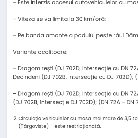
– Este interzis accesul autovehiculelor cu m
– Viteza se va limita la 30 km/oră;
– Pe banda amonte a podului peste râul Dâmbo
Variante ocolitoare:
– Dragomirești (DJ 702D, intersecție cu DN 72
Decindeni (DJ 702B, intersecție cu DJ 702D);
– Dragomirești (DJ 702D, intersecție cu DN 72A
(DJ 702B, intersecție DJ 702D); (DN 72A – DN 
Circulația vehiculelor cu masă mai mare de 3,5 ton
(Târgoviște) – este restricționată.