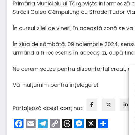
Primăria Municipiului Târgoviște informează că
Străzii Calea Câmpulung cu Strada Tudor Vlad
În cursul zilei de vineri, în această zonă se va
În ziua de sâmbătă, 09 noiembrie 2024, sensul 
urmând a fi redeschis în aceeași zi, după final
Ne cerem scuze pentru disconfortul creat, dar 
Vă mulțumim pentru înțelegere!
Partajează acest conținut:
Facebook
Email
Telegram
Copy
Threads
Messenger
X
Parta
Link