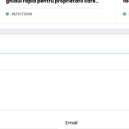
ghidul rapid pentru proprietarii care
fă
nu vor să plătească în plus
ca
26/07/2026
Email