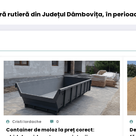
ră rutieră din Județul Dâmbovița, în perioad
Cristi Iordache
0
Container de moloz la preț corect:
De