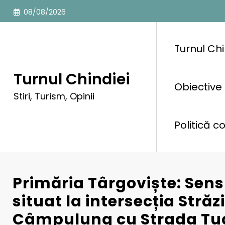
Sari
08/08/2026
la
conținut
Turnul Chi
Turnul Chindiei
Obiective 
Stiri, Turism, Opinii
Politică c
Primăria Târgoviște: Sens
situat la intersecția Străz
Câmpulung cu Strada Tu