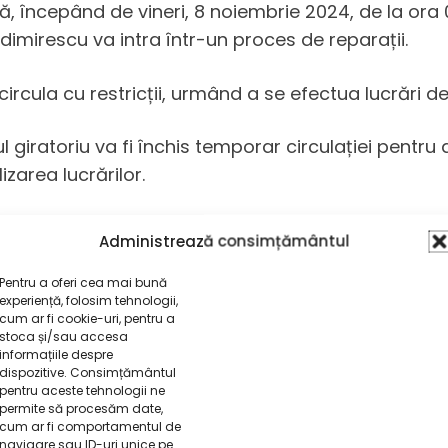
, începând de vineri, 8 noiembrie 2024, de la ora 08
imirescu va intra într-un proces de reparații.
 circula cu restricții, urmând a se efectua lucrări d
giratoriu va fi închis temporar circulației pentru 
izarea lucrărilor.
lucrările sunt absolut necesare pentru a asigura sig
Administrează consimțământul
Pentru a oferi cea mai bună
experiență, folosim tehnologii,
cum ar fi cookie-uri, pentru a
stoca și/sau accesa
informațiile despre
dispozitive. Consimțământul
pentru aceste tehnologii ne
jează
permite să procesăm date,
cum ar fi comportamentul de
navigare sau ID-uri unice pe