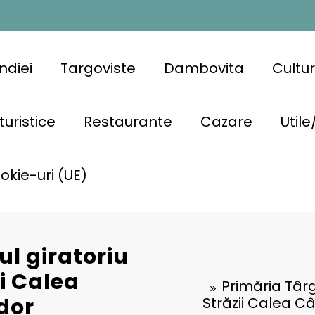
ndiei
Targoviste
Dambovita
Cultu
turistice
Restaurante
Cazare
Utile
ookie-uri (UE)
ul giratoriu
ii Calea
Primăria Târgo
dor
Străzii Calea C