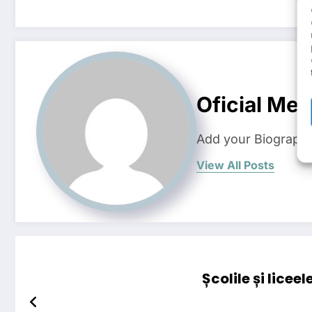
Oficial Med
Add your Biographi
View All Posts
Școlile și lice