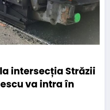
a intersecția Străzii
scu va intra în