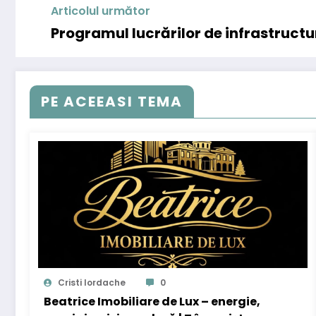
Articolul următor
Programul lucrărilor de infrastructu
PE ACEEASI TEMA
Cristi Iordache
0
Beatrice Imobiliare de Lux – energie,