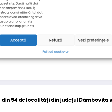
acest site. Dacă nu îți dai
consimțământul sau îți
retragi consimțământul dat
poate avea afecte negative
asupra unor anumite
funcționalități și funcții.
ia
Acceptă
Refuză
Vezi preferințele
cal Information.
Edit your Profile
now.
Politică cookie-uri
ele din 54 de localități din județul Dâmbovița