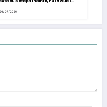
cută cu o etapă înainte, nu în ziua în
re ai nevoie de ele
26/07/2026