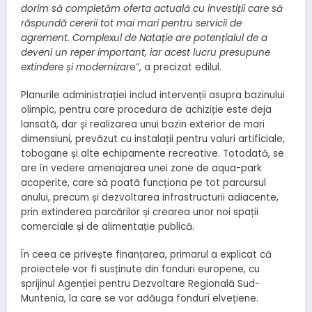
dorim să completăm oferta actuală cu investiții care să
răspundă cererii tot mai mari pentru servicii de
agrement. Complexul de Natație are potențialul de a
deveni un reper important, iar acest lucru presupune
extindere și modernizar
e”, a precizat edilul.
Planurile administrației includ intervenții asupra bazinului
olimpic, pentru care procedura de achiziție este deja
lansată, dar și realizarea unui bazin exterior de mari
dimensiuni, prevăzut cu instalații pentru valuri artificiale,
tobogane și alte echipamente recreative. Totodată, se
are în vedere amenajarea unei zone de aqua-park
acoperite, care să poată funcționa pe tot parcursul
anului, precum și dezvoltarea infrastructurii adiacente,
prin extinderea parcărilor și crearea unor noi spații
comerciale și de alimentație publică.
În ceea ce privește finanțarea, primarul a explicat că
proiectele vor fi susținute din fonduri europene, cu
sprijinul Agenției pentru Dezvoltare Regională Sud-
Muntenia, la care se vor adăuga fonduri elvețiene.