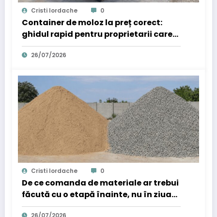
Cristi Iordache
0
Container de moloz la preț corect:
ghidul rapid pentru proprietarii care
nu vor să plătească în plus
26/07/2026
Cristi Iordache
0
De ce comanda de materiale ar trebui
făcută cu o etapă înainte, nu în ziua
în care ai nevoie de ele
26/07/2026