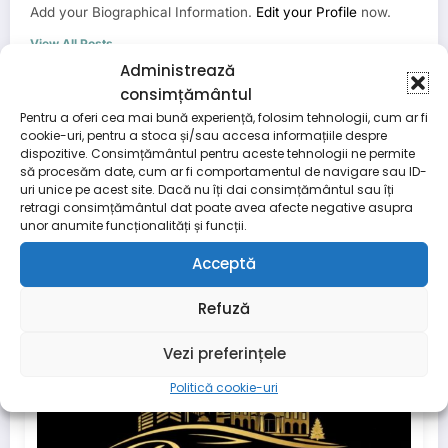
Add your Biographical Information.
Edit your Profile
now.
View All Posts
Administrează
consimțământul
Pentru a oferi cea mai bună experiență, folosim tehnologii, cum ar fi
Articolul anterior
cookie-uri, pentru a stoca și/sau accesa informațiile despre
Compania de Apă Târgoviște Dâmbovița
dispozitive. Consimțământul pentru aceste tehnologii ne permite
anunță reluarea furnizării apei potabile
să procesăm date, cum ar fi comportamentul de navigare sau ID-
în Moreni
uri unice pe acest site. Dacă nu îți dai consimțământul sau îți
Articolul următor
retragi consimțământul dat poate avea afecte negative asupra
unor anumite funcționalități și funcții.
Alexandru Iorga preia oficial mandatul
de primar al orașului Găești
Acceptă
Refuză
PE ACEEASI TEMA
Vezi preferințele
Politică cookie-uri