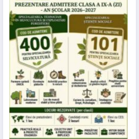
Cum funcționează sistemele de încălzire di
dispozitivele electronice compacte
21/05/2026
Turnul Chindiei
Contact
Despre noi
Newscrunch - Magazine & Blog
WordPress
Temă 2026 | Propulsată de
SpiceThemes