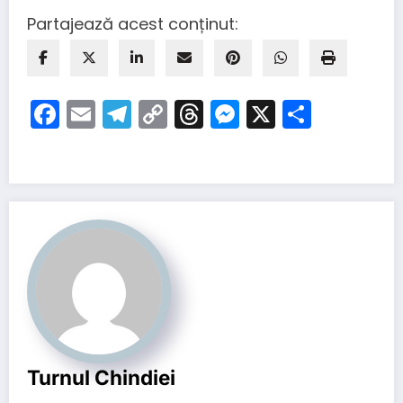
Partajează acest conținut:
Facebook
Email
Telegram
Copy
Threads
Messenger
X
Partaj
Link
Turnul Chindiei