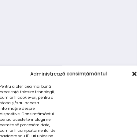
Administrează consimțământul
Pentru a oferi cea mai bună
experiență, folosim tehnologii,
cum ar fi cookie-uri, pentru a
stoca și/sau accesa
informațiile despre
dispozitive. Consimțământul
pentru aceste tehnologii ne
permite să procesăm date,
cum ar fi comportamentul de
navigare sau ID-uri unice pe