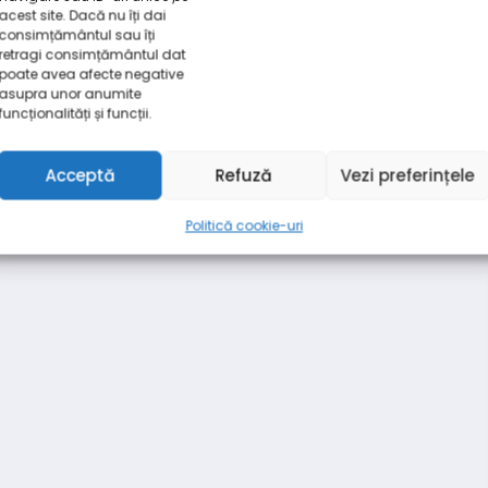
acest site. Dacă nu îți dai
consimțământul sau îți
retragi consimțământul dat
poate avea afecte negative
asupra unor anumite
funcționalități și funcții.
Acceptă
Refuză
Vezi preferințele
Politică cookie-uri