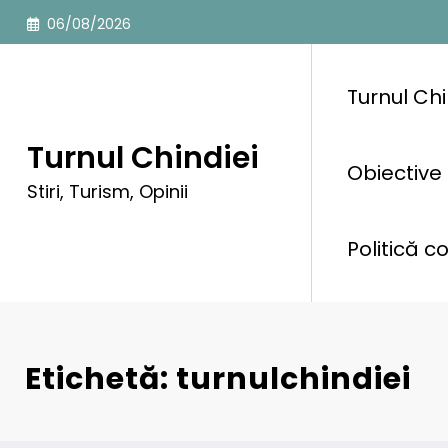
Sari
06/08/2026
la
conținut
Turnul Chi
Turnul Chindiei
Obiective 
Stiri, Turism, Opinii
Politică c
Etichetă: turnulchindiei