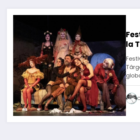
Fes
la 
Festi
Târgo
globa
C