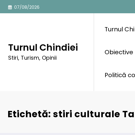
Sari
07/08/2026
la
conținut
Turnul Chi
Turnul Chindiei
Obiective 
Stiri, Turism, Opinii
Politică c
Etichetă: stiri culturale T