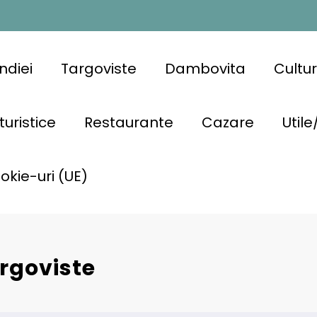
ndiei
Targoviste
Dambovita
Cultu
turistice
Restaurante
Cazare
Utile
ookie-uri (UE)
argoviste