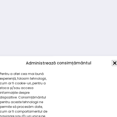
Administrează consimțământul
Pentru a oferi cea mai bună
experiență, folosim tehnologii,
cum ar fi cookie-uri, pentru a
stoca și/sau accesa
informațiile despre
dispozitive. Consimțământul
pentru aceste tehnologii ne
permite să procesăm date,
cum ar fi comportamentul de
navigare sau ID-uri unice pe