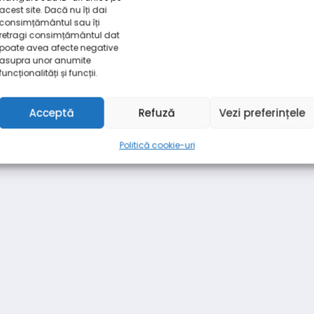
acest site. Dacă nu îți dai
consimțământul sau îți
retragi consimțământul dat
poate avea afecte negative
asupra unor anumite
funcționalități și funcții.
Acceptă
Refuză
Vezi preferințele
Politică cookie-uri