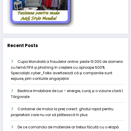
Recent Posts
Cupa Mondială a fraudelor online: peste 13.000 de domenii
cu temă FIFA și phishing în creștere cu aproape 500%.
Specialiștii cyber_Folks avertizează că și companiile sunt
expuse, prin conturile angajaților
Beatrice Imobiliare de Lux – energie, curaj și o viziune clară |
Târgoviște
Container de moloz la preț corect: ghidul rapid pentru
proprietarii care nu vor să plătească în plus
De ce comanda de materiale ar trebui făcută cu o etapă