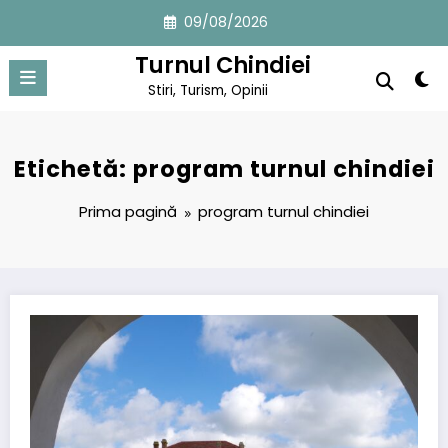
Sari
09/08/2026
la
conținut
Turnul Chindiei
Stiri, Turism, Opinii
Etichetă: program turnul chindiei
Prima pagină
program turnul chindiei