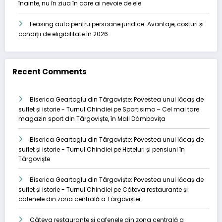
înainte, nu în ziua în care ai nevoie de ele
Leasing auto pentru persoane juridice. Avantaje, costuri și
condiții de eligibilitate în 2026
Recent Comments
Biserica Geartoglu din Târgoviște: Povestea unui lăcaș de
suflet și istorie - Turnul Chindiei
pe
Sportisimo – Cel mai tare
magazin sport din Târgoviște, în Mall Dâmbovița
Biserica Geartoglu din Târgoviște: Povestea unui lăcaș de
suflet și istorie - Turnul Chindiei
pe
Hoteluri și pensiuni în
Târgoviște
Biserica Geartoglu din Târgoviște: Povestea unui lăcaș de
suflet și istorie - Turnul Chindiei
pe
Câteva restaurante și
cafenele din zona centrală a Târgoviștei
Câteva restaurante și cafenele din zona centrală a