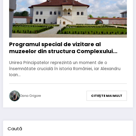
Programul special de vizitare al
muzeelor din structura Complexului
Naţional Muzeal „Curtea Domnească”
Unirea Principatelor reprezintă un moment de o
Târgovişte în perioada 24-26 ianuarie
însemnătate crucială în istoria României, iar Alexandru
2025
Ioan…
Oana Grigore
CITEȘTE MAI MULT
Caută