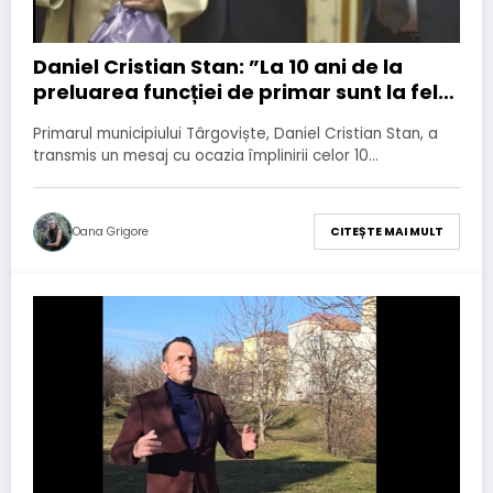
Daniel Cristian Stan: ”La 10 ani de la
preluarea funcției de primar sunt la fel
de hotărât să transformăm Târgoviștea
Primarul municipiului Târgoviște, Daniel Cristian Stan, a
într-un model de dezvoltare urbană”
transmis un mesaj cu ocazia împlinirii celor 10…
Oana Grigore
CITEȘTE MAI MULT