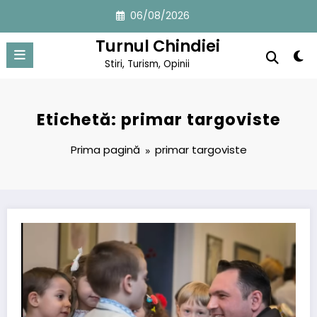
Sari
06/08/2026
la
conținut
Turnul Chindiei
Stiri, Turism, Opinii
Etichetă: primar targoviste
Prima pagină
primar targoviste