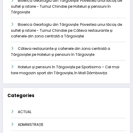
Biserica Geartoglu din Târgoviște: Povestea unui lăcaș de
suflet și istorie - Turnul Chindiei
pe
Hoteluri și pensiuni în
Târgoviște
Biserica Geartoglu din Târgoviște: Povestea unui lăcaș de
suflet și istorie - Turnul Chindiei
pe
Câteva restaurante și
cafenele din zona centrală a Târgoviștei
Câteva restaurante și cafenele din zona centrală a
Târgoviștei
pe
Hoteluri și pensiuni în Târgoviște
Hoteluri și pensiuni în Târgoviște
pe
Sportisimo – Cel mai
tare magazin sport din Târgoviște, în Mall Dâmbovița
Categories
ACTUAL
ADMINISTRAȚIE