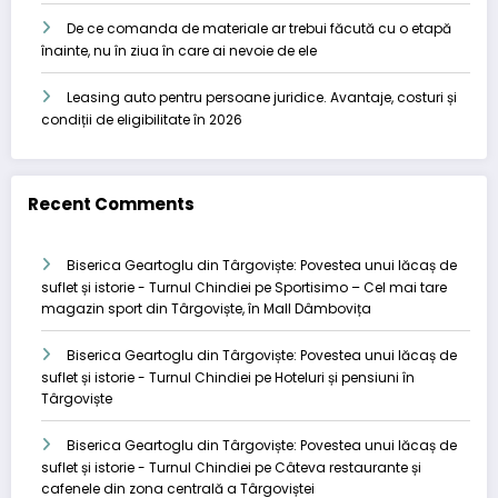
De ce comanda de materiale ar trebui făcută cu o etapă
înainte, nu în ziua în care ai nevoie de ele
Leasing auto pentru persoane juridice. Avantaje, costuri și
condiții de eligibilitate în 2026
Recent Comments
Biserica Geartoglu din Târgoviște: Povestea unui lăcaș de
suflet și istorie - Turnul Chindiei
pe
Sportisimo – Cel mai tare
magazin sport din Târgoviște, în Mall Dâmbovița
Biserica Geartoglu din Târgoviște: Povestea unui lăcaș de
suflet și istorie - Turnul Chindiei
pe
Hoteluri și pensiuni în
Târgoviște
Biserica Geartoglu din Târgoviște: Povestea unui lăcaș de
suflet și istorie - Turnul Chindiei
pe
Câteva restaurante și
cafenele din zona centrală a Târgoviștei