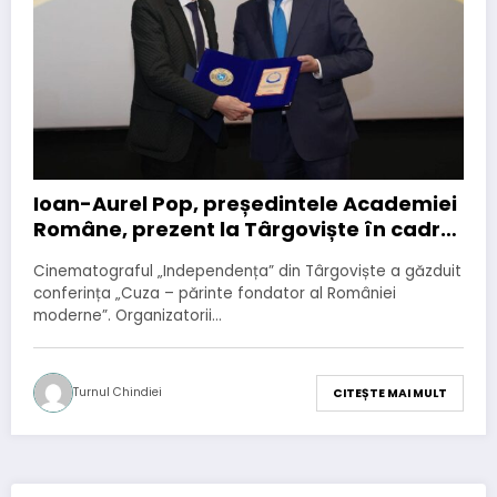
Ioan-Aurel Pop, președintele Academiei
Române, prezent la Târgoviște în cadrul
Conferinței „Cuza – părinte fondator al
Cinematograful „Independența” din Târgoviște a găzduit
României moderne”
conferința „Cuza – părinte fondator al României
moderne”. Organizatorii…
Turnul Chindiei
CITEȘTE MAI MULT