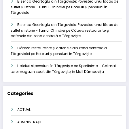
Biserica Geartoglu din Târgoviște: Povestea unui lăcaș de
suflet și istorie - Turnul Chindiei
pe
Hoteluri și pensiuni în
Târgoviște
Biserica Geartoglu din Târgoviște: Povestea unui lăcaș de
suflet și istorie - Turnul Chindiei
pe
Câteva restaurante și
cafenele din zona centrală a Târgoviștei
Câteva restaurante și cafenele din zona centrală a
Târgoviștei
pe
Hoteluri și pensiuni în Târgoviște
Hoteluri și pensiuni în Târgoviște
pe
Sportisimo – Cel mai
tare magazin sport din Târgoviște, în Mall Dâmbovița
Categories
ACTUAL
ADMINISTRAȚIE