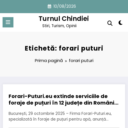
Sari
10/08/2026
la
conținut
Turnul Chindiei
Stiri, Turism, Opinii
Etichetă: forari puturi
Prima pagină
forari puturi
Forari-Puturi.eu extinde serviciile de
foraje de puțuri în 12 județe din România
– prețuri competitive începând de la 180
București, 29 octombrie 2025 – Firma Forari-Puturi.eu,
lei/metru
specializată în foraje de puțuri pentru apă, anunță…