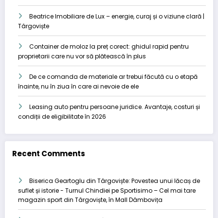
Beatrice Imobiliare de Lux – energie, curaj și o viziune clară |
Târgoviște
Container de moloz la preț corect: ghidul rapid pentru
proprietarii care nu vor să plătească în plus
De ce comanda de materiale ar trebui făcută cu o etapă
înainte, nu în ziua în care ai nevoie de ele
Leasing auto pentru persoane juridice. Avantaje, costuri și
condiții de eligibilitate în 2026
Recent Comments
Biserica Geartoglu din Târgoviște: Povestea unui lăcaș de
suflet și istorie - Turnul Chindiei
pe
Sportisimo – Cel mai tare
magazin sport din Târgoviște, în Mall Dâmbovița