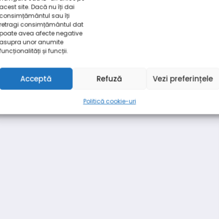
acest site. Dacă nu îți dai
consimțământul sau îți
retragi consimțământul dat
poate avea afecte negative
asupra unor anumite
funcționalități și funcții.
Acceptă
Refuză
Vezi preferințele
Politică cookie-uri