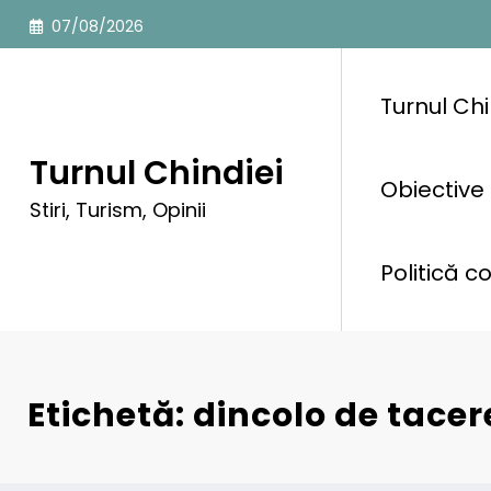
Sari
07/08/2026
la
conținut
Turnul Chi
Turnul Chindiei
Obiective 
Stiri, Turism, Opinii
Politică c
Etichetă: dincolo de tacer