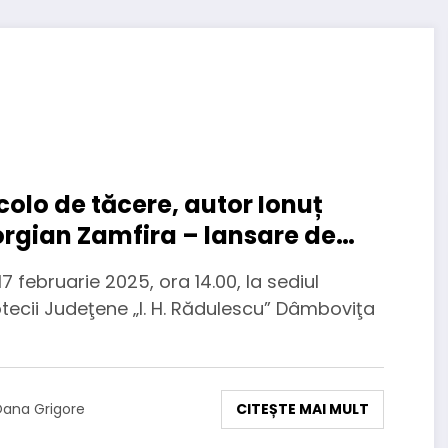
colo de tăcere, autor Ionuț
rgian Zamfira – lansare de
te la Biblioteca ”I.H. Rădulescu”
 17 februarie 2025, ora 14.00, la sediul
mbovița
otecii Judeţene „I. H. Rădulescu” Dâmboviţa
CITEȘTE MAI MULT
ana Grigore