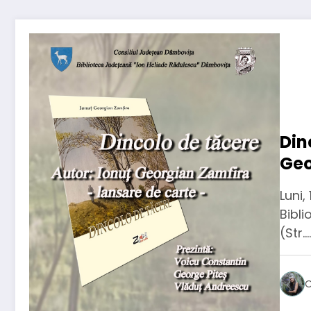
Din
Geo
car
Luni,
Dâ
Bibli
(Str.…
O