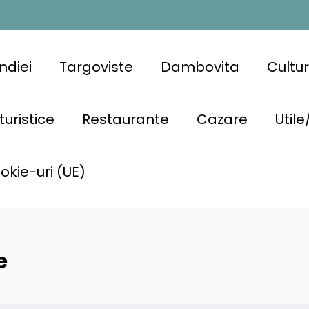
ndiei
Targoviste
Dambovita
Cultu
turistice
Restaurante
Cazare
Utile
ookie-uri (UE)
e