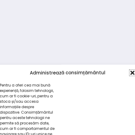
Administrează consimțământul
Pentru a oferi cea mai bună
experiență, folosim tehnologii,
cum ar fi cookie-uri, pentru a
stoca și/sau accesa
informațiile despre
dispozitive. Consimțământul
pentru aceste tehnologii ne
permite să procesăm date,
cum ar fi comportamentul de
navigare sau ID-uri unice pe