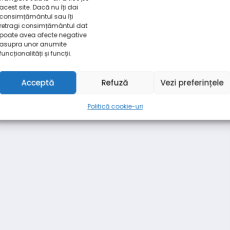
acest site. Dacă nu îți dai
consimțământul sau îți
retragi consimțământul dat
poate avea afecte negative
asupra unor anumite
funcționalități și funcții.
Acceptă
Refuză
Vezi preferințele
Politică cookie-uri