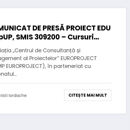
UNICAT DE PRESĂ PROIECT EDU
pUP, SMIS 309200 – Cursuri
tuite
ația „Centrul de Consultanță și
gement al Proiectelor” EUROPROJECT
P EUROPROJECT), în parteneriat cu
onatul…
CITEȘTE MAI MULT
risti Iordache