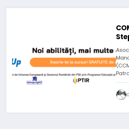
COM
Ste
gra
Asoci
Mana
(CCM
Patr
C