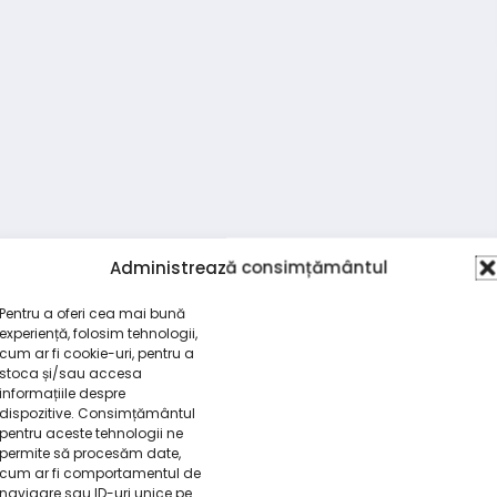
Administrează consimțământul
Pentru a oferi cea mai bună
experiență, folosim tehnologii,
cum ar fi cookie-uri, pentru a
stoca și/sau accesa
informațiile despre
dispozitive. Consimțământul
pentru aceste tehnologii ne
permite să procesăm date,
cum ar fi comportamentul de
navigare sau ID-uri unice pe