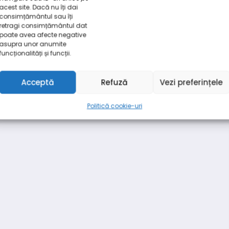
acest site. Dacă nu îți dai
consimțământul sau îți
retragi consimțământul dat
poate avea afecte negative
asupra unor anumite
funcționalități și funcții.
Acceptă
Refuză
Vezi preferințele
Politică cookie-uri