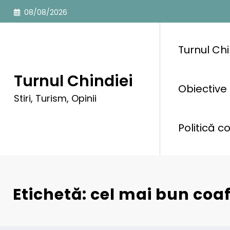
Sari
08/08/2026
la
conținut
Turnul Chi
Turnul Chindiei
Obiective 
Stiri, Turism, Opinii
Politică c
Etichetă: cel mai bun coa