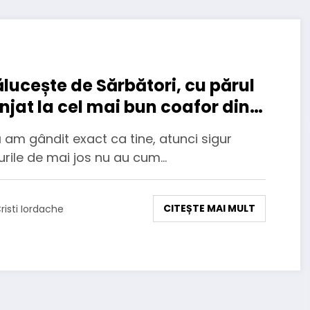
ălucește de Sărbători, cu părul
njat la cel mai bun coafor din
șov
am gândit exact ca tine, atunci sigur
urile de mai jos nu au cum…
CITEȘTE MAI MULT
risti Iordache