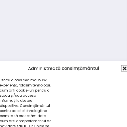
Administrează consimțământul
Pentru a oferi cea mai bună
experiență, folosim tehnologii,
cum ar fi cookie-uri, pentru a
stoca și/sau accesa
informațiile despre
dispozitive. Consimțământul
pentru aceste tehnologii ne
permite să procesăm date,
cum ar fi comportamentul de
navigare sau ID-uri unice pe