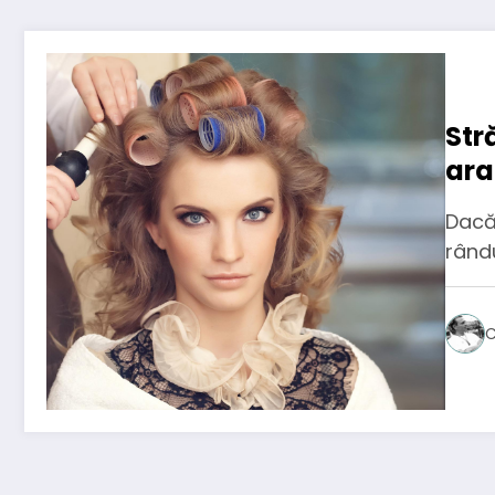
Str
ara
Bra
Dacă 
rând
C