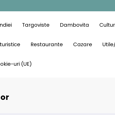
ndiei
Targoviste
Dambovita
Cultu
turistice
Restaurante
Cazare
Utile
ookie-uri (UE)
for