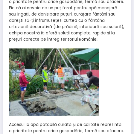
o prioritate pentru orice gospodărie, fermă sau afacere.
Fie că ai nevoie de un puț forat pentru apă menajeră
sau irigații, de denisipare puțuri, curățare fântâni sau
dorești să-ți înfrumusețezi curtea cu o fântână
arteziană decorativă (de grădină, interioară sau solară),
echipa noastră îți oferă soluții complete, rapide și la
prețuri corecte pe întreg teritoriul României.
Accesul la apă potabilă curată și de calitate reprezintă
o prioritate pentru orice gospodărie, fermă sau afacere.