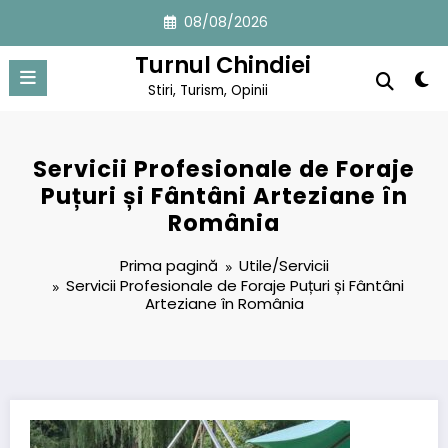
Sari
08/08/2026
la
conținut
Turnul Chindiei
Stiri, Turism, Opinii
Servicii Profesionale de Foraje
Puțuri și Fântâni Arteziane în
România
Prima pagină
Utile/Servicii
Servicii Profesionale de Foraje Puțuri și Fântâni
Arteziane în România