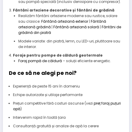
sau pompă specială (inclusiv denisipare cu compresor).
Fântâni arteziene decorative și fântâni de grădină
Realizăm fântâni arteziene moderne sau rustice, solare
sau clasice:
Fântână arteziană exterior
|
Fântână
arteziană grădină
|
Fântână arteziană solară
|
Fântâni de
grădină din piatră
Modele variate: din piatră, lemn, cu LED-uri, plutitoare sau
de interior.
Foraje pentru pompe de căldură geotermale
Foraj pompă de căldură
– soluții eficiente energetic.
De ce să ne alegi pe noi?
Experiență de peste 15 ani în domeniu
Echipe autorizate și utilaje performante
Prețuri competitive fără costuri ascunse (vezi
preț foraj puțuri
apă
)
Intervenim rapid în toată țara
Consultanță gratuită și analize de apă la cerere