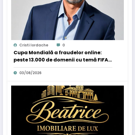
Cristi Iordache
0
Cupa Mondială a fraudelor online:
peste 13.000 de domenii cu temă FIFA
și phishing în creștere cu aproape
03/08/2026
500%. Specialiștii cyber_Folks
avertizează că și companiile sunt
expuse, prin conturile angajaților