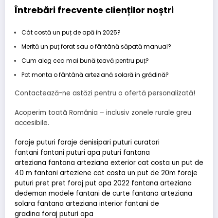
Întrebări frecvente clienților noștri
Cât costă un puț de apă în 2025?
Merită un puț forat sau o fântână săpată manual?
Cum aleg cea mai bună țeavă pentru puț?
Pot monta o fântână arteziană solară în grădină?
Contactează-ne astăzi pentru o ofertă personalizată!
Acoperim toată România – inclusiv zonele rurale greu
accesibile.
foraje puturi
foraje
denisipari puturi
curatari
fantani
fantani
puturi apa
puturi
fantana
arteziana
fantana arteziana exterior
cat costa un put de
40 m
fantani arteziene
cat costa un put de 20m
foraje
puturi pret
pret foraj put apa 2022
fantana arteziana
dedeman
modele fantani de curte
fantana arteziana
solara
fantana arteziana interior
fantani de
gradina
foraj puturi apa