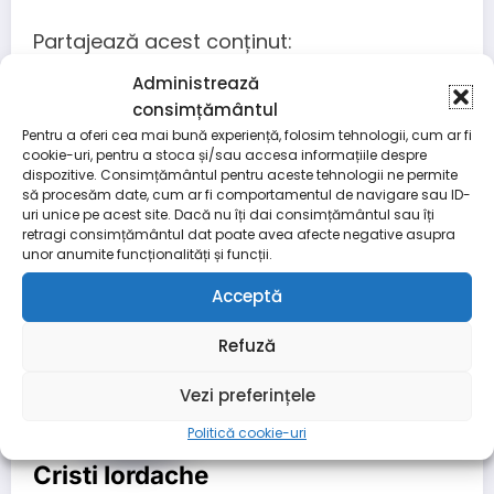
Partajează acest conținut:
Administrează
consimțământul
Pentru a oferi cea mai bună experiență, folosim tehnologii, cum ar fi
Facebook
Email
Telegram
Copy
Threads
Messenger
X
Partaj
cookie-uri, pentru a stoca și/sau accesa informațiile despre
Link
dispozitive. Consimțământul pentru aceste tehnologii ne permite
să procesăm date, cum ar fi comportamentul de navigare sau ID-
uri unice pe acest site. Dacă nu îți dai consimțământul sau îți
retragi consimțământul dat poate avea afecte negative asupra
unor anumite funcționalități și funcții.
Acceptă
Refuză
Vezi preferințele
Politică cookie-uri
Cristi Iordache