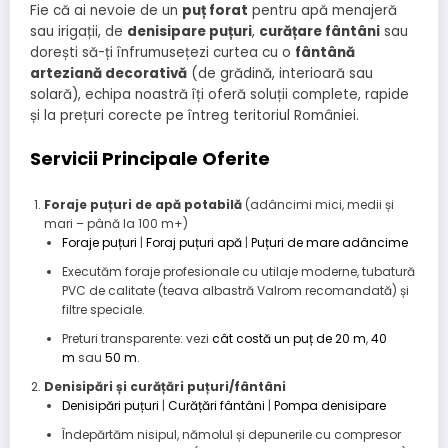
Fie că ai nevoie de un
puț forat
pentru apă menajeră
sau irigații, de
denisipare puțuri
,
curățare fântâni
sau
dorești să-ți înfrumusețezi curtea cu o
fântână
arteziană decorativă
(de grădină, interioară sau
solară), echipa noastră îți oferă soluții complete, rapide
și la prețuri corecte pe întreg teritoriul României.
Servicii Principale Oferite
Foraje puțuri de apă potabilă
(adâncimi mici, medii și
mari – până la 100 m+)
Foraje puțuri
|
Foraj puțuri apă
|
Puțuri de mare adâncime
Executăm foraje profesionale cu utilaje moderne, tubatură
PVC de calitate (teava albastră Valrom recomandată) și
filtre speciale.
Preturi transparente: vezi
cât costă un puț de 20 m
,
40
m
sau
50 m
.
Denisipări și curățări puțuri/fântâni
Denisipări puțuri
|
Curățări fântâni
|
Pompa denisipare
Îndepărtăm nisipul, nămolul și depunerile cu compresor