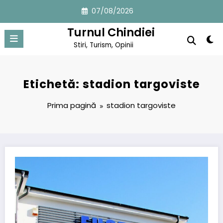
Sari
07/08/2026
la
conținut
Turnul Chindiei
Stiri, Turism, Opinii
Etichetă: stadion targoviste
Prima pagină
stadion targoviste