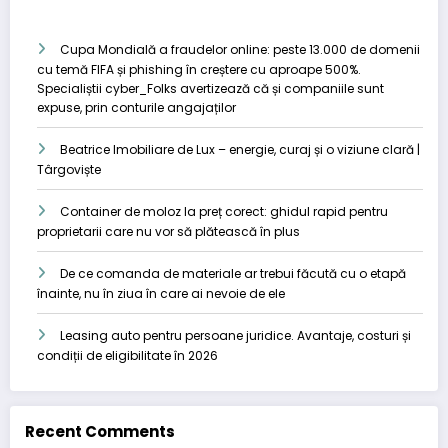
Cupa Mondială a fraudelor online: peste 13.000 de domenii
cu temă FIFA și phishing în creștere cu aproape 500%.
Specialiștii cyber_Folks avertizează că și companiile sunt
expuse, prin conturile angajaților
Beatrice Imobiliare de Lux – energie, curaj și o viziune clară |
Târgoviște
Container de moloz la preț corect: ghidul rapid pentru
proprietarii care nu vor să plătească în plus
De ce comanda de materiale ar trebui făcută cu o etapă
înainte, nu în ziua în care ai nevoie de ele
Leasing auto pentru persoane juridice. Avantaje, costuri și
condiții de eligibilitate în 2026
Recent Comments