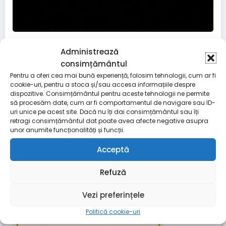
Administrează
consimțământul
Club Sportiv Rizea Wushu
Pentru a oferi cea mai bună experiență, folosim tehnologii, cum ar fi
cookie-uri, pentru a stoca și/sau accesa informațiile despre
dispozitive. Consimțământul pentru aceste tehnologii ne permite
să procesăm date, cum ar fi comportamentul de navigare sau ID-
uri unice pe acest site. Dacă nu îți dai consimțământul sau îți
retragi consimțământul dat poate avea afecte negative asupra
unor anumite funcționalități și funcții.
Acceptă
Refuză
Vezi preferințele
Politică cookie-uri