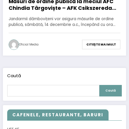
Măsuri de ordine publică la meciul AFC
Chindia Târgoviște – AFK Csikszereda
Miercurea-Ciuc
Jandarmii dâmbovițeni vor asigura măsurile de ordine
publică, sâmbătă, 14 decembrie a.c., începând cu ora…
Oficial Media
CITEȘTE MAI MULT
Caută
Caută
CAFENELE, RESTAURANTE, BARURI