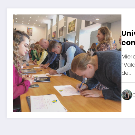
Uni
con
ded
Mierc
“Vala
de…
O