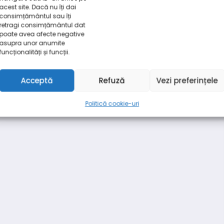
acest site. Dacă nu îți dai
consimțământul sau îți
retragi consimțământul dat
poate avea afecte negative
asupra unor anumite
funcționalități și funcții.
Acceptă
Refuză
Vezi preferințele
Politică cookie-uri