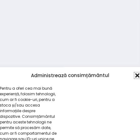
Administrează consimțământul
Pentru a oferi cea mai bună
experiență, folosim tehnologii,
cum ar fi cookie-uri, pentru a
stoca și/sau accesa
informațiile despre
dispozitive. Consimțământul
pentru aceste tehnologii ne
permite să procesăm date,
cum ar fi comportamentul de
navigare sau ID-uri unice pe