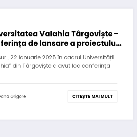
versitatea Valahia Târgoviște -
ferința de lansare a proiectului
icat studenților
uri, 22 ianuarie 2025 în cadrul Universității
hia” din Târgoviște a avut loc conferința
CITEȘTE MAI MULT
ana Grigore